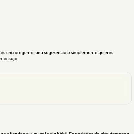
enes una pregunta, una sugerencia o simplemente quieres
 mensaje.
 se atienden el siguiente día hábil. En periodos de alta demanda