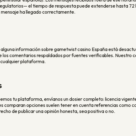
regulatorios— el tiempo de respuesta puede extenderse hasta 72 h
tu mensaje ha llegado correctamente.
alguna información sobre gametwist casino España está desactualiz
 los comentarios respaldados por fuentes verificables. Nuestro c
 cualquier plataforma.
s
emos tu plataforma, envíanos un dosier completo: licencia vigente
nes comparan opciones suelen tener en cuenta referencias como co
cho de publicar una opinión honesta, sea positiva o no.